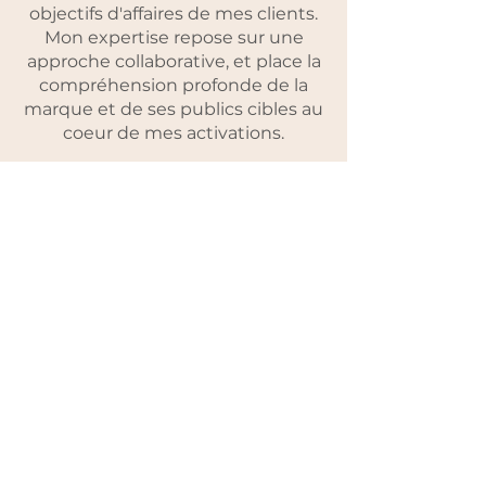
objectifs d'affaires de mes clients.
Mon expertise repose sur une
approche collaborative, et place la
compréhension profonde de la
marque et de ses publics cibles au
coeur de mes activations.
J'offre une variété de services pour
aider les travailleurs autonomes et
PME du Québec à propulser leur
marque sur le marché.
Il me fera plaisir de discuter avec
vous d'une future collaboration !
Discuter de votre projet
418-998-8131
info@cd-marketing.ca